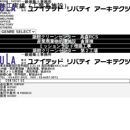
WORKS - FACTORY
施工実績（工業系施設）
PROJECT
PUBLIC
HOUSING
WELFARE
OFFICE
FACTORY
OTHERS
築館クリーンセンター 高森RCS
産業廃棄物処理施設 倉庫棟
ミッションランド増築工事
築館クリーンセンター 第２工場
東京都新宿区西早稲田 2-21-16 高田馬場EKKビル4F
JR線・西武新宿線「高田馬場」駅徒歩6分
東京メトロ東西線「高田馬場」徒歩4分
副都心線「西早稲田」駅徒歩4分
TEL：03-6457-3031 FAX：03-6457-3071
CONTACT US
会社案内
COMPANY
沿革
HISTORY
作品
WORKS
進行中案件
IN PROGRESS
採用
RECRUIT