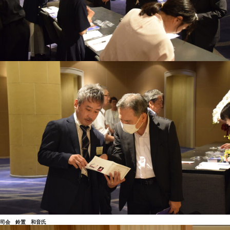
司会 鈴置 和音氏